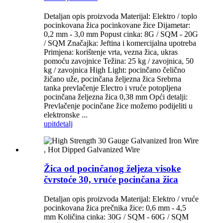
Detaljan opis proizvoda Materijal: Elektro / toplo
pocinkovana žica pocinkovane žice Dijametar:
0,2 mm - 3,0 mm Popust cinka: 8G / SQM - 20G
/ SQM Značajka: Jeftina i komercijalna upotreba
Primjena: korištenje vrta, vezna žica, ukras
pomoću zavojnice Težina: 25 kg / zavojnica, 50
kg / zavojnica High Light: pocinčano čelično
žičano uže, pocinčana željezna žica Srebrna
tanka prevlačenje Electro i vruće potopljena
pocinčana željezna žica 0,38 mm Opći detalji:
Prevlačenje pocinčane žice možemo podijeliti u
elektronske ...
upit
detalj
Žica od pocinčanog željeza visoke
čvrstoće 30, vruće pocinčana žica
Detaljan opis proizvoda Materijal: Elektro / vruće
pocinkovana žica prečnika žice: 0,6 mm - 4,5
mm Količina cinka: 30G / SQM - 60G / SQM