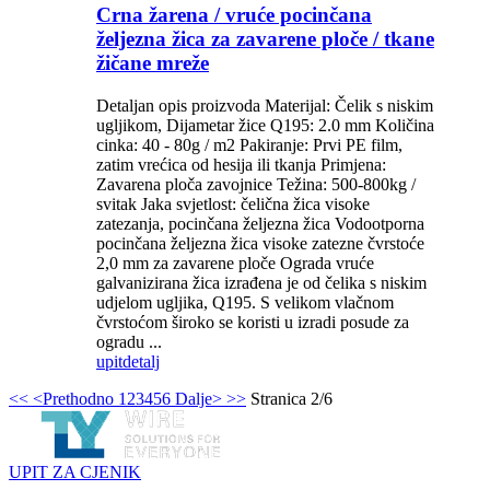
Crna žarena / vruće pocinčana
željezna žica za zavarene ploče / tkane
žičane mreže
Detaljan opis proizvoda Materijal: Čelik s niskim
ugljikom, Dijametar žice Q195: 2.0 mm Količina
cinka: 40 - 80g / m2 Pakiranje: Prvi PE film,
zatim vrećica od hesija ili tkanja Primjena:
Zavarena ploča zavojnice Težina: 500-800kg /
svitak Jaka svjetlost: čelična žica visoke
zatezanja, pocinčana željezna žica Vodootporna
pocinčana željezna žica visoke zatezne čvrstoće
2,0 mm za zavarene ploče Ograda vruće
galvanizirana žica izrađena je od čelika s niskim
udjelom ugljika, Q195. S velikom vlačnom
čvrstoćom široko se koristi u izradi posude za
ogradu ...
upit
detalj
<<
<Prethodno
1
2
3
4
5
6
Dalje>
>>
Stranica 2/6
UPIT ZA CJENIK