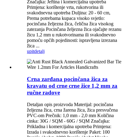
Značajka: Jeftina i komercijalna upotreba
Primjena: korištenje vrta, rukotvorina ili
svakodnevna upotreba Duljina: 20 - 60 cm,
Prema potrebama kupaca visoko svjetlo:
pocinčana željezna žica, čelična žica visokog
zatezanja Pocinčana željezna žica ojačajte rezanu
žicu 1,2 mm u rukotvorinama ili svakodnevno
pomoću općih pojedinosti: ispravljena izrezana
žica ...
upit
detalj
Crna zarđana pocinčana žica za
kravatu od crne crne žice 1,2 mm za
ručne radove
Detaljan opis proizvoda Materijal: pocinčana
željezna žica, crna žarena žica, žica presvučena
PVC-om Prečnik: 1,0 mm - 2,0 mm Količina
cinka: 30G / SQM - 60G / SQM Značajka:
Prikladna i komercijalna upotreba Primjena:
Izrada i svakodnevno korištenje Paket: 100