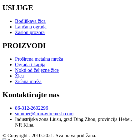
USLUGE
Bodljikava žica
Lančana ograda
Zaslon prozora
PROIZVODI
Proširena metalna mreža
Ograda i kapija
Nokti od željezne žice
Žica
Žičana mreža
Kontaktirajte nas
86-312-2602296
summer@iron-wiremesh.com
Industrijska zona Liusu, grad Ding Zhou, provincija Hebei,
NR Kina.
© Copyright - 2010-2021: Sva prava pridržana.