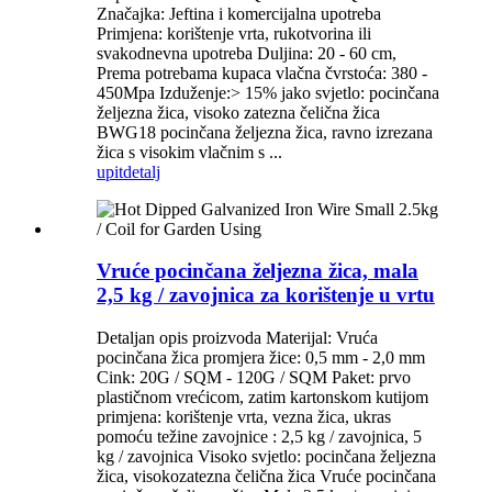
Značajka: Jeftina i komercijalna upotreba
Primjena: korištenje vrta, rukotvorina ili
svakodnevna upotreba Duljina: 20 - 60 cm,
Prema potrebama kupaca vlačna čvrstoća: 380 -
450Mpa Izduženje:> 15% jako svjetlo: pocinčana
željezna žica, visoko zatezna čelična žica
BWG18 pocinčana željezna žica, ravno izrezana
žica s visokim vlačnim s ...
upit
detalj
Vruće pocinčana željezna žica, mala
2,5 kg / zavojnica za korištenje u vrtu
Detaljan opis proizvoda Materijal: Vruća
pocinčana žica promjera žice: 0,5 mm - 2,0 mm
Cink: 20G / SQM - 120G / SQM Paket: prvo
plastičnom vrećicom, zatim kartonskom kutijom
primjena: korištenje vrta, vezna žica, ukras
pomoću težine zavojnice : 2,5 kg / zavojnica, 5
kg / zavojnica Visoko svjetlo: pocinčana željezna
žica, visokozatezna čelična žica Vruće pocinčana