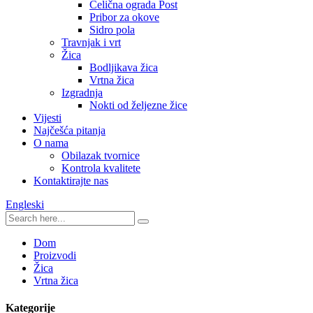
Čelična ograda Post
Pribor za okove
Sidro pola
Travnjak i vrt
Žica
Bodljikava žica
Vrtna žica
Izgradnja
Nokti od željezne žice
Vijesti
Najčešća pitanja
O nama
Obilazak tvornice
Kontrola kvalitete
Kontaktirajte nas
Engleski
Dom
Proizvodi
Žica
Vrtna žica
Kategorije