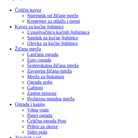
Čelični kavez
Spremnik od žičane mreže
Kontejner za stilažu i metal
Kavez za kućne ljubimce
Uzgajivačnica kućnih ljubimaca
Sanduk za kućne ljubimce
Olovka za kućne ljubimce
Žičana mreža
Lančana ograda
Euro ograda
Šesterokutna žičana mreža
Zavarena žičana mreža
Mreža za štukaturu
Ograda polja
Gabioni
Zaslon prozora
Proširena metalna mreža
Ograda i kapija
Vrtna vrata
Panel ograda
Čelična ograda Post
Pribor za okove
Sidro pola
Travnjak i vrt