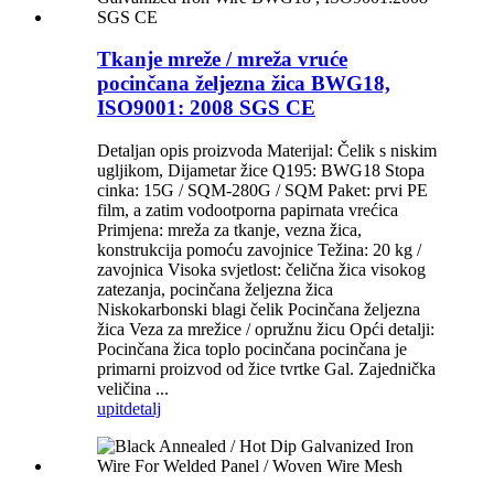
Tkanje mreže / mreža vruće
pocinčana željezna žica BWG18,
ISO9001: 2008 SGS CE
Detaljan opis proizvoda Materijal: Čelik s niskim
ugljikom, Dijametar žice Q195: BWG18 Stopa
cinka: 15G / SQM-280G / SQM Paket: prvi PE
film, a zatim vodootporna papirnata vrećica
Primjena: mreža za tkanje, vezna žica,
konstrukcija pomoću zavojnice Težina: 20 kg /
zavojnica Visoka svjetlost: čelična žica visokog
zatezanja, pocinčana željezna žica
Niskokarbonski blagi čelik Pocinčana željezna
žica Veza za mrežice / opružnu žicu Opći detalji:
Pocinčana žica toplo pocinčana pocinčana je
primarni proizvod od žice tvrtke Gal. Zajednička
veličina ...
upit
detalj