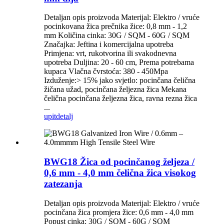
Detaljan opis proizvoda Materijal: Elektro / vruće
pocinkovana žica prečnika žice: 0,8 mm - 1,2
mm Količina cinka: 30G / SQM - 60G / SQM
Značajka: Jeftina i komercijalna upotreba
Primjena: vrt, rukotvorina ili svakodnevna
upotreba Duljina: 20 - 60 cm, Prema potrebama
kupaca Vlačna čvrstoća: 380 - 450Mpa
Izduženje:> 15% jako svjetlo: pocinčana čelična
žičana užad, pocinčana željezna žica Mekana
čelična pocinčana željezna žica, ravna rezna žica
...
upit
detalj
BWG18 Žica od pocinčanog željeza /
0,6 mm - 4,0 mm čelična žica visokog
zatezanja
Detaljan opis proizvoda Materijal: Elektro / vruće
pocinčana žica promjera žice: 0,6 mm - 4,0 mm
Popust cinka: 30G / SQM - 60G / SQM