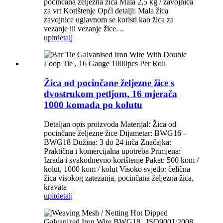
pocinčana željezna žica Mala 2,5 kg / zavojnica
za vrt Korištenje Opći detalji: Mala žica
zavojnice uglavnom se koristi kao žica za
vezanje ili vezanje žice. ..
upit
detalj
Žica od pocinčane željezne žice s
dvostrukom petljom, 16 mjerača
1000 komada po kolutu
Detaljan opis proizvoda Materijal: Žica od
pocinčane željezne žice Dijametar: BWG16 -
BWG18 Dužina: 3 do 24 inča Značajka:
Praktična i komercijalna upotreba Primjena:
Izrada i svakodnevno korištenje Paket: 500 kom /
kolut, 1000 kom / kolut Visoko svjetlo: čelična
žica visokog zatezanja, pocinčana željezna žica,
kravata
upit
detalj