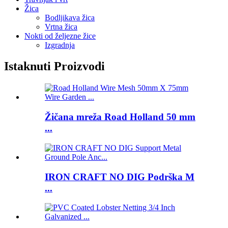
Žica
Bodljikava žica
Vrtna žica
Nokti od željezne žice
Izgradnja
Istaknuti Proizvodi
Žičana mreža Road Holland 50 mm
...
IRON CRAFT NO DIG Podrška M
...