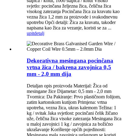
štapića / kolut, 1000 štapića / kolut Visoko
svjetlo: pocinčana željezna žica, čelična žica
visokog zatezanja Pocinčana žica za kravatu kao
vezna žica 1,2 mm za proizvode i svakodnevnu
upotrebu Opći detalji: Žica za kravatu, također
napisana kao žica za vezanje, koristi se za ...
upit
detalj
Dekorativna mesingana pocinčana
vrtna žica / bakrena zavojnica 0,5
mm - 2,0 mm dija
Detaljan opis proizvoda Materijal: Žica od
mesingane žice Dijametar: 0,5 mm - 2,0 mm
Tvornica: Da Pakiranje: Prvo plastičnom folijom,
zatim kartonskom kutijom Primjena: vrtna
upotreba, vezna žica, ukras kalemom Težina: 1
kg / svitak Jaka svjetlost: pocinčani čelik žičano
uže, čelična žica visoke zatezanja Mesingana žica
u maloj zavojnici 1 kg / zavojnica za božićno
ukrašavanje Korištenje općih pojedinosti:
Mesingana mala zavojnica uglavnom se koristi