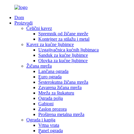
Dom
Proizvodi
Čelični kavez
Spremnik od žičane mreže
Kontejner za stilažu i metal
Kavez za kućne ljubimce
Uzgajivačnica kućnih ljubimaca
Sanduk za kućne ljubimce
Olovka za kućne ljubimce
Žičana mreža
Lančana ograda
Euro ograda
Šesterokutna žičana mreža
Zavarena žičana mreža
Mreža za štukaturu
Ograda polja
Gabioni
Zaslon prozora
Proširena metalna mreža
Ograda i kapija
Vrtna vrata
Panel ograda