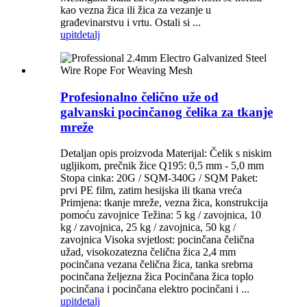
kao vezna žica ili žica za vezanje u
građevinarstvu i vrtu. Ostali si ...
upit
detalj
Profesionalno čelično uže od
galvanski pocinčanog čelika za tkanje
mreže
Detaljan opis proizvoda Materijal: Čelik s niskim
ugljikom, prečnik žice Q195: 0,5 mm - 5,0 mm
Stopa cinka: 20G / SQM-340G / SQM Paket:
prvi PE film, zatim hesijska ili tkana vreća
Primjena: tkanje mreže, vezna žica, konstrukcija
pomoću zavojnice Težina: 5 kg / zavojnica, 10
kg / zavojnica, 25 kg / zavojnica, 50 kg /
zavojnica Visoka svjetlost: pocinčana čelična
užad, visokozatezna čelična žica 2,4 mm
pocinčana vezana čelična žica, tanka srebrna
pocinčana željezna žica Pocinčana žica toplo
pocinčana i pocinčana elektro pocinčani i ...
upit
detalj